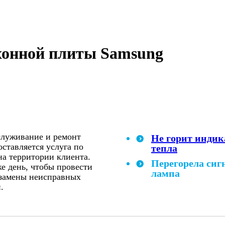
хонной плиты Samsung
служивание и ремонт
Не горит индик
ставляется услуга по
тепла
а территории клиента.
Перегорела сиг
же день, чтобы провести
лампа
 замены неисправных
.